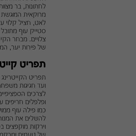
לחתונות, בר מצוות
מרוקאית המוגשת ע
לאט, חציל קלוי עם
סטייק עוף מתובל ע
צלויים. מבחר הקינ
של פירות יער, המ
תפריט קייטר
תפריט הקייטרינג ש
ועד חגיגות משפחת
לצרכים הספציפיים 
ופלפלים חריפים עם
כמו פילה עוף ממו
להשלים את המנות ה
וירקות מוקפצים בס
של טעמים ומרקמי