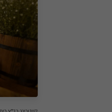
קייטרינג בד"ץ בי